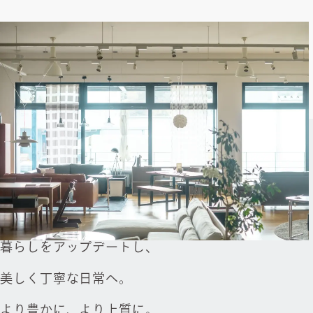
暮
ら
し
を
ア
ッ
プ
デ
ー
ト
し
、
美
し
く
丁
寧
な
日
常
へ
。
よ
り
豊
か
に
、
よ
り
上
質
に
。