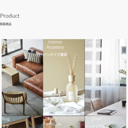
Product
取扱商品
Furniture
Interior
Curtain
Accesory
家具
カーテン
インテリア雑貨
Rug
Kids
Green
Furniture
ラグ
インテリア植物